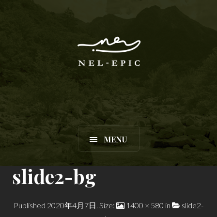
MENU
slide2-bg
Published
2020年4月7日
. Size:
1400 × 580
in
slide2-