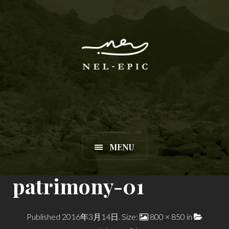
MENU
patrimony-01
Published
2016年3月14日
. Size:
800 × 850
in