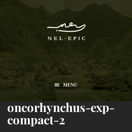
MENU
oncorhynchus-exp-
compact-2