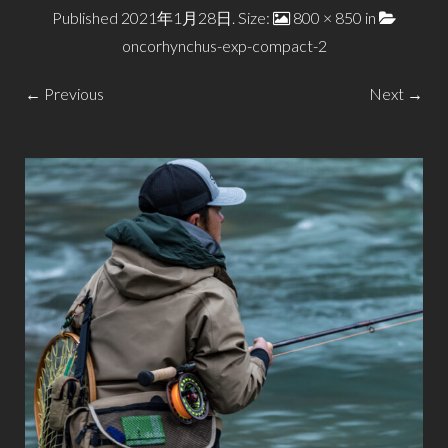
Published
2021年1月28日
. Size:
800 × 850
in
oncorhynchus-exp-compact-2
← Previous
Next →