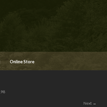
t
Online Store
198
Next →