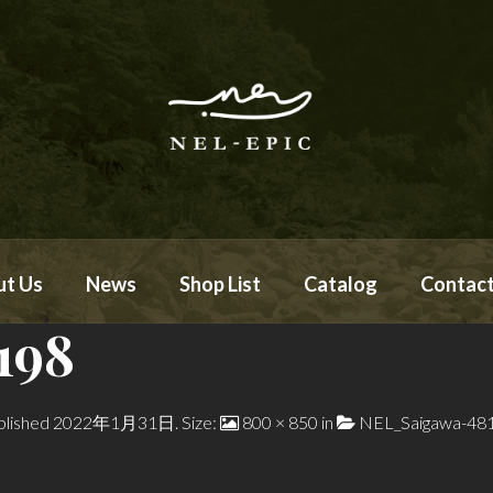
ut Us
News
Shop List
Catalog
Contac
198
blished
2022年1月31日
. Size:
800 × 850
in
NEL_Saigawa-48