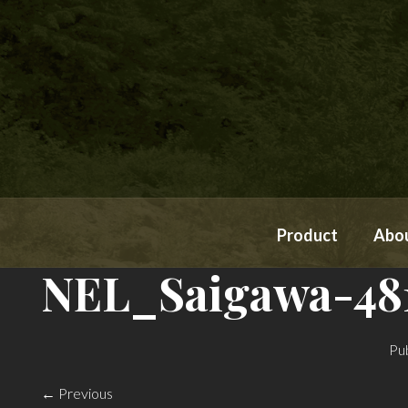
Product
Abo
NEL_Saigawa-48
Pu
← Previous