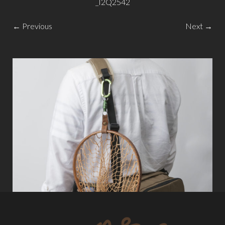
_I2Q2542
← Previous
Next →