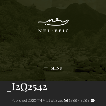
MENU
_I2Q2542
Published
2020年4月11日
. Size:
1388 × 928
in