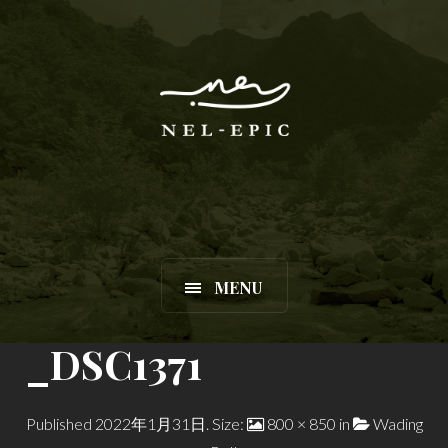
MENU
_DSC1371
Published
2022年1月31日
. Size:
800 × 850
in
Wading