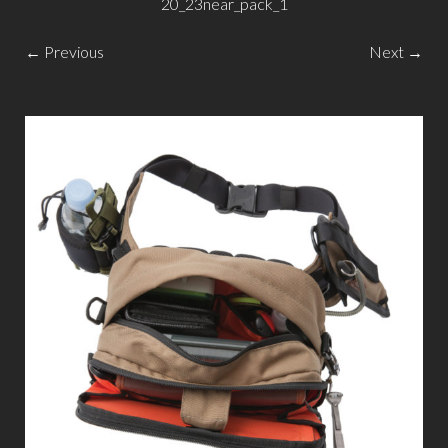
20_23near_pack_1
← Previous
Next →