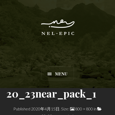
MENU
20_23near_pack_1
Published
2020年4月15日
. Size:
800 × 800
in