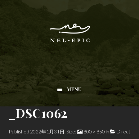
MENU
_DSC1062
Published
2022年1月31日
. Size:
800 × 850
in
Direct