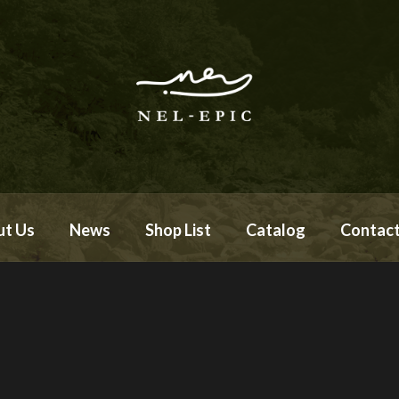
ut Us
News
Shop List
Catalog
Contac