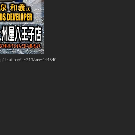
shop/detail.php?s=213&no=444540